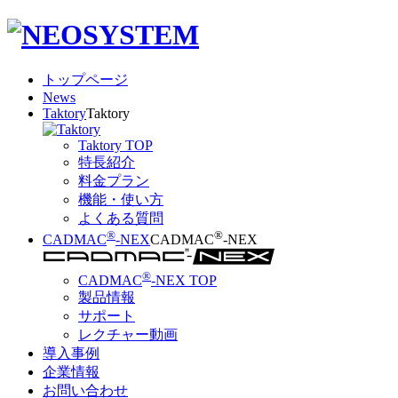
トップページ
News
Taktory
Taktory
Taktory TOP
特長紹介
料金プラン
機能・使い方
よくある質問
®
®
CADMAC
-NEX
CADMAC
-NEX
®
CADMAC
-NEX TOP
製品情報
サポート
レクチャー動画
導入事例
企業情報
お問い合わせ