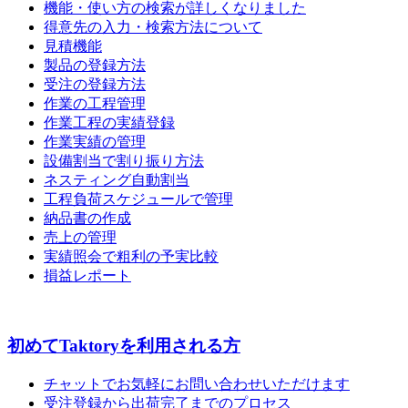
機能・使い方の検索が詳しくなりました
得意先の入力・検索方法について
見積機能
製品の登録方法
受注の登録方法
作業の工程管理
作業工程の実績登録
作業実績の管理
設備割当で割り振り方法
ネスティング自動割当
工程負荷スケジュールで管理
納品書の作成
売上の管理
実績照会で粗利の予実比較
損益レポート
初めてTaktoryを利用される方
チャットでお気軽にお問い合わせいただけます
受注登録から出荷完了までのプロセス