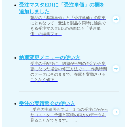
受注マスタEDIに「受注単価」の欄を
追加しました
製品の「基準単価」と「受注単価」の変更
にともなって、受注と製品を同時に編集で
きる受注マスタEDIの画面にも「受注単
価」の編集フォ...
納期変更メニューの使い方
受注の手配後に、納期が当初の予定から変
更になった場合の修正方法です。 作業時間
のデータはそのままで、在庫も変動させる
ことなく修正...
受注の実績照会の使い方
受注の実績照会では、１つの受注にかかっ
たコストを、予測と実績の両方のデータを
見ることができます。 ...