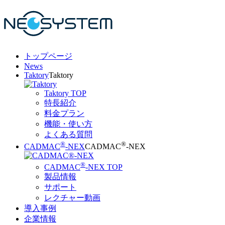
トップページ
News
Taktory
Taktory
Taktory TOP
特長紹介
料金プラン
機能・使い方
よくある質問
®
®
CADMAC
-NEX
CADMAC
-NEX
®
CADMAC
-NEX TOP
製品情報
サポート
レクチャー動画
導入事例
企業情報