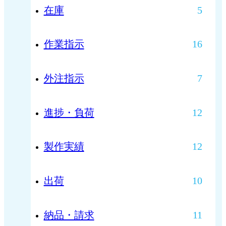
在庫
5
作業指示
16
外注指示
7
進捗・負荷
12
製作実績
12
出荷
10
納品・請求
11