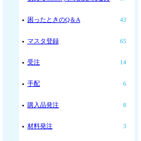
困ったときのQ＆A
43
マスタ登録
65
受注
14
手配
6
購入品発注
8
材料発注
3