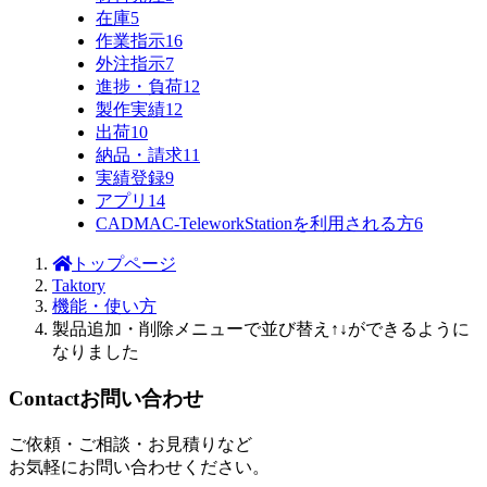
在庫
5
作業指示
16
外注指示
7
進捗・負荷
12
製作実績
12
出荷
10
納品・請求
11
実績登録
9
アプリ
14
CADMAC-TeleworkStationを利用される方
6
トップページ
Taktory
機能・使い方
製品追加・削除メニューで並び替え↑↓ができるように
なりました
Contact
お問い合わせ
ご依頼・ご相談・お見積りなど
お気軽にお問い合わせください。