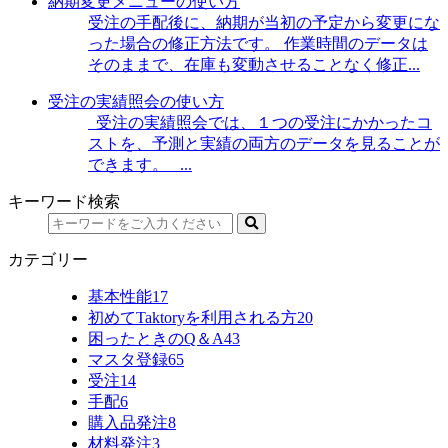
納期変更メニューの使い方
受注の手配後に、納期が当初の予定から変更にな
った場合の修正方法です。 作業時間のデータは
そのままで、在庫も変動させることなく修正...
受注の実績照会の使い方
受注の実績照会では、１つの受注にかかったコ
ストを、予測と実績の両方のデータを見ることが
できます。 ...
キーワード検索
カテゴリー
基本性能
17
初めてTaktoryを利用される方
20
困ったときのQ＆A
43
マスタ登録
65
受注
14
手配
6
購入品発注
8
材料発注
3