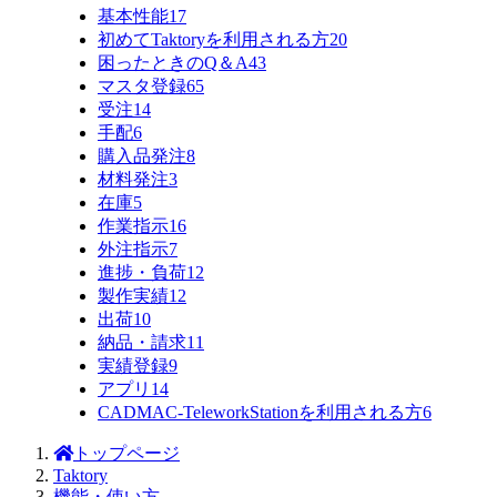
基本性能
17
初めてTaktoryを利用される方
20
困ったときのQ＆A
43
マスタ登録
65
受注
14
手配
6
購入品発注
8
材料発注
3
在庫
5
作業指示
16
外注指示
7
進捗・負荷
12
製作実績
12
出荷
10
納品・請求
11
実績登録
9
アプリ
14
CADMAC-TeleworkStationを利用される方
6
トップページ
Taktory
機能・使い方