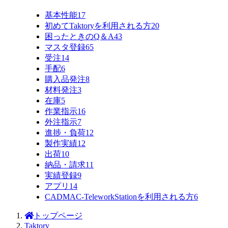
基本性能
17
初めてTaktoryを利用される方
20
困ったときのQ＆A
43
マスタ登録
65
受注
14
手配
6
購入品発注
8
材料発注
3
在庫
5
作業指示
16
外注指示
7
進捗・負荷
12
製作実績
12
出荷
10
納品・請求
11
実績登録
9
アプリ
14
CADMAC-TeleworkStationを利用される方
6
トップページ
Taktory