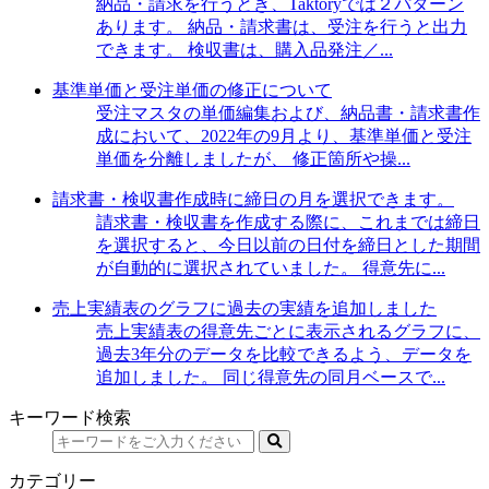
納品・請求を行うとき、Taktoryでは２パターン
あります。 納品・請求書は、受注を行うと出力
できます。 検収書は、購入品発注／...
基準単価と受注単価の修正について
受注マスタの単価編集および、納品書・請求書作
成において、2022年の9月より、基準単価と受注
単価を分離しましたが、 修正箇所や操...
請求書・検収書作成時に締日の月を選択できます。
請求書・検収書を作成する際に、これまでは締日
を選択すると、今日以前の日付を締日とした期間
が自動的に選択されていました。 得意先に...
売上実績表のグラフに過去の実績を追加しました
売上実績表の得意先ごとに表示されるグラフに、
過去3年分のデータを比較できるよう、データを
追加しました。 同じ得意先の同月ベースで...
キーワード検索
カテゴリー