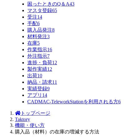
困ったときのQ＆A
43
マスタ登録
65
受注
14
手配
6
購入品発注
8
材料発注
3
在庫
5
作業指示
16
外注指示
7
進捗・負荷
12
製作実績
12
出荷
10
納品・請求
11
実績登録
9
アプリ
14
CADMAC-TeleworkStationを利用される方
6
トップページ
Taktory
機能・使い方
購入品（材料）の在庫の増減する方法