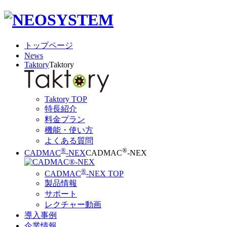
トップページ
News
Taktory
Taktory
Taktory TOP
特長紹介
料金プラン
機能・使い方
よくある質問
®
®
CADMAC
-NEX
CADMAC
-NEX
®
CADMAC
-NEX TOP
製品情報
サポート
レクチャー動画
導入事例
企業情報