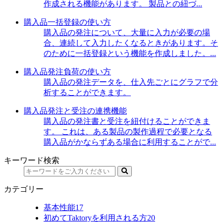
作成される機能があります。 製品との紐づ...
購入品一括登録の使い方
購入品の発注について、大量に入力が必要の場
合、連続して入力したくなるときがあります。そ
のために一括登録という機能を作成しました。...
購入品発注負荷の使い方
購入品の発注データを、仕入先ごとにグラフで分
析することができます。
購入品発注と受注の連携機能
購入品の発注書と受注を紐付けることができま
す。 これは、ある製品の製作過程で必要となる
購入品がかならずある場合に利用することがで...
キーワード検索
カテゴリー
基本性能
17
初めてTaktoryを利用される方
20