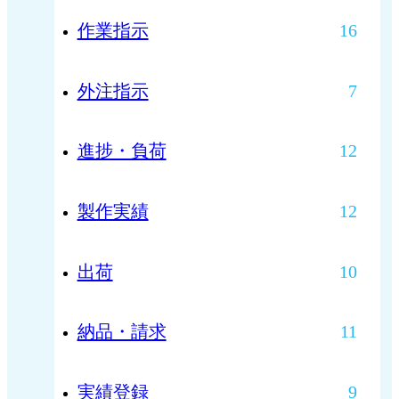
作業指示
16
外注指示
7
進捗・負荷
12
製作実績
12
出荷
10
納品・請求
11
実績登録
9