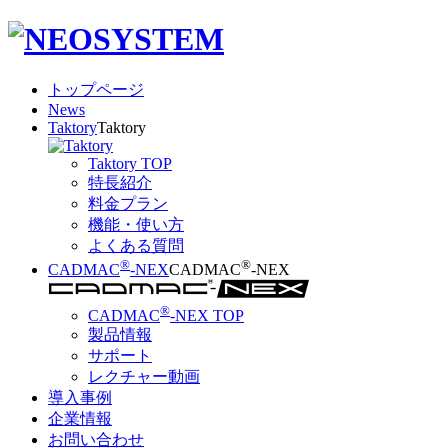
トップページ
News
Taktory
Taktory
Taktory TOP
特長紹介
料金プラン
機能・使い方
よくある質問
®
®
CADMAC
-NEX
CADMAC
-NEX
®
CADMAC
-NEX TOP
製品情報
サポート
レクチャー動画
導入事例
企業情報
お問い合わせ