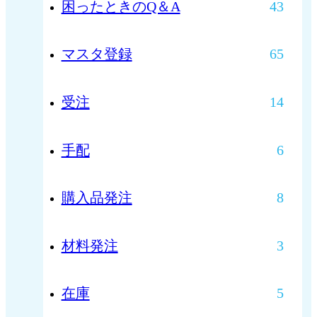
困ったときのQ＆A
43
マスタ登録
65
受注
14
手配
6
購入品発注
8
材料発注
3
在庫
5