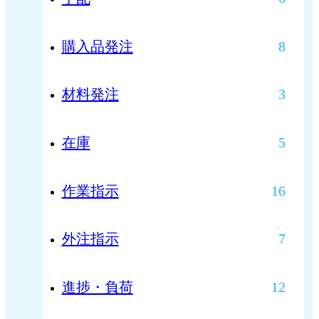
購入品発注
8
材料発注
3
在庫
5
作業指示
16
外注指示
7
進捗・負荷
12