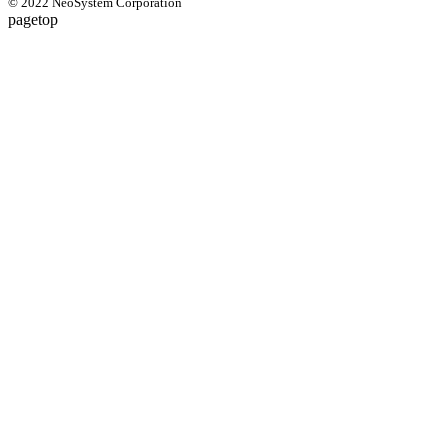
© 2022 NeoSystem Corporation
pagetop