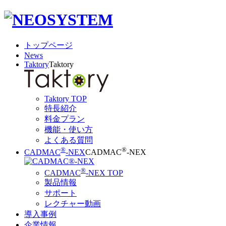
トップページ
News
Taktory
Taktory
Taktory TOP
特長紹介
料金プラン
機能・使い方
よくある質問
®
®
CADMAC
-NEX
CADMAC
-NEX
®
CADMAC
-NEX TOP
製品情報
サポート
レクチャー動画
導入事例
企業情報