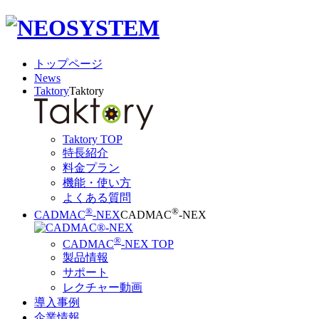
トップページ
News
Taktory
Taktory
Taktory TOP
特長紹介
料金プラン
機能・使い方
よくある質問
®
®
CADMAC
-NEX
CADMAC
-NEX
®
CADMAC
-NEX TOP
製品情報
サポート
レクチャー動画
導入事例
企業情報