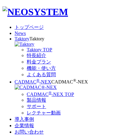
トップページ
News
Taktory
Taktory
Taktory TOP
特長紹介
料金プラン
機能・使い方
よくある質問
®
®
CADMAC
-NEX
CADMAC
-NEX
®
CADMAC
-NEX TOP
製品情報
サポート
レクチャー動画
導入事例
企業情報
お問い合わせ