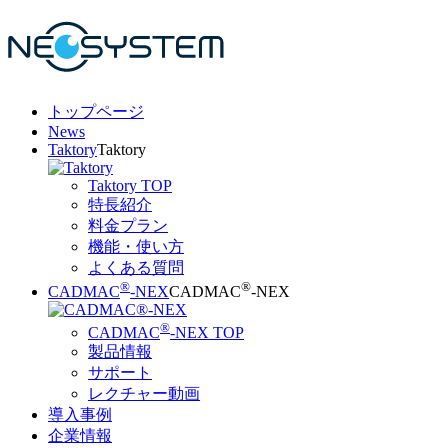
トップページ
News
Taktory
Taktory
Taktory TOP
特長紹介
料金プラン
機能・使い方
よくある質問
®
®
CADMAC
-NEX
CADMAC
-NEX
®
CADMAC
-NEX TOP
製品情報
サポート
レクチャー動画
導入事例
企業情報