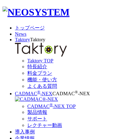
トップページ
News
Taktory
Taktory
Taktory TOP
特長紹介
料金プラン
機能・使い方
よくある質問
®
®
CADMAC
-NEX
CADMAC
-NEX
®
CADMAC
-NEX TOP
製品情報
サポート
レクチャー動画
導入事例
企業情報