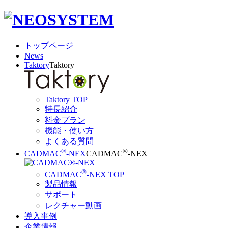
トップページ
News
Taktory
Taktory
Taktory TOP
特長紹介
料金プラン
機能・使い方
よくある質問
®
®
CADMAC
-NEX
CADMAC
-NEX
®
CADMAC
-NEX TOP
製品情報
サポート
レクチャー動画
導入事例
企業情報