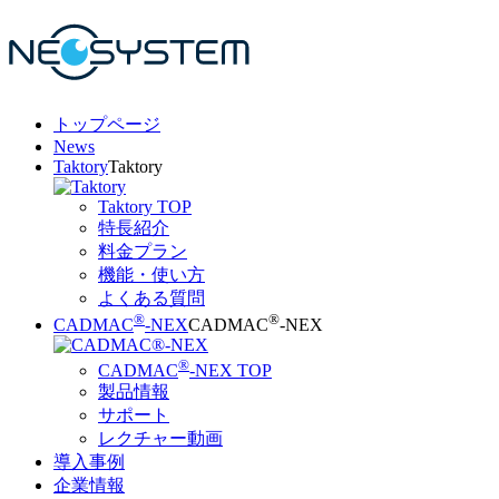
トップページ
News
Taktory
Taktory
Taktory TOP
特長紹介
料金プラン
機能・使い方
よくある質問
®
®
CADMAC
-NEX
CADMAC
-NEX
®
CADMAC
-NEX TOP
製品情報
サポート
レクチャー動画
導入事例
企業情報