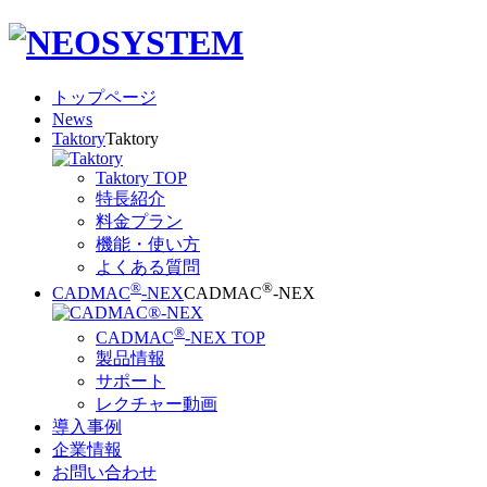
トップページ
News
Taktory
Taktory
Taktory TOP
特長紹介
料金プラン
機能・使い方
よくある質問
®
®
CADMAC
-NEX
CADMAC
-NEX
®
CADMAC
-NEX TOP
製品情報
サポート
レクチャー動画
導入事例
企業情報
お問い合わせ