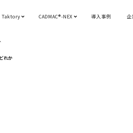
Taktory
CADMAC
®
-NEX
導入事例
企
、
どれか
記事一覧