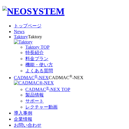
トップページ
News
Taktory
Taktory
Taktory TOP
特長紹介
料金プラン
機能・使い方
よくある質問
®
®
CADMAC
-NEX
CADMAC
-NEX
®
CADMAC
-NEX TOP
製品情報
サポート
レクチャー動画
導入事例
企業情報
お問い合わせ