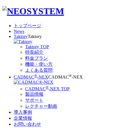
トップページ
News
Taktory
Taktory
Taktory TOP
特長紹介
料金プラン
機能・使い方
よくある質問
®
®
CADMAC
-NEX
CADMAC
-NEX
®
CADMAC
-NEX TOP
製品情報
サポート
レクチャー動画
導入事例
企業情報
お問い合わせ