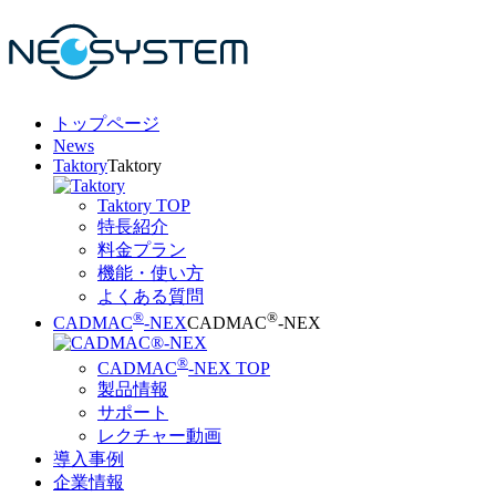
トップページ
News
Taktory
Taktory
Taktory TOP
特長紹介
料金プラン
機能・使い方
よくある質問
®
®
CADMAC
-NEX
CADMAC
-NEX
®
CADMAC
-NEX TOP
製品情報
サポート
レクチャー動画
導入事例
企業情報