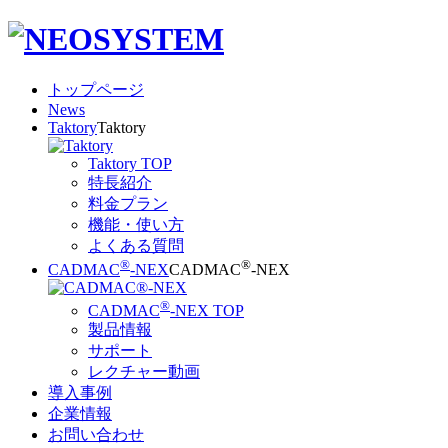
トップページ
News
Taktory
Taktory
Taktory TOP
特長紹介
料金プラン
機能・使い方
よくある質問
®
®
CADMAC
-NEX
CADMAC
-NEX
®
CADMAC
-NEX TOP
製品情報
サポート
レクチャー動画
導入事例
企業情報
お問い合わせ