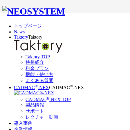
トップページ
News
Taktory
Taktory
Taktory TOP
特長紹介
料金プラン
機能・使い方
よくある質問
®
®
CADMAC
-NEX
CADMAC
-NEX
®
CADMAC
-NEX TOP
製品情報
サポート
レクチャー動画
導入事例
企業情報