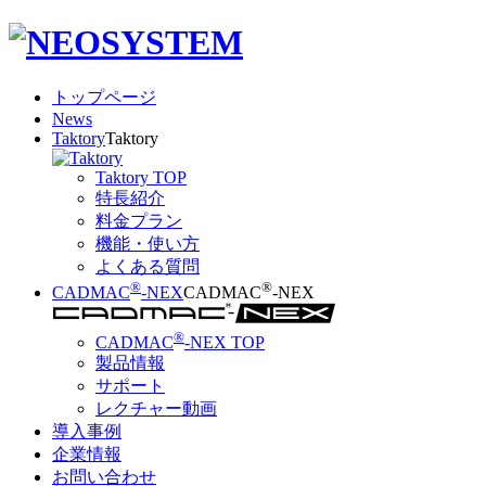
トップページ
News
Taktory
Taktory
Taktory TOP
特長紹介
料金プラン
機能・使い方
よくある質問
®
®
CADMAC
-NEX
CADMAC
-NEX
®
CADMAC
-NEX TOP
製品情報
サポート
レクチャー動画
導入事例
企業情報
お問い合わせ