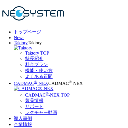
トップページ
News
Taktory
Taktory
Taktory TOP
特長紹介
料金プラン
機能・使い方
よくある質問
®
®
CADMAC
-NEX
CADMAC
-NEX
®
CADMAC
-NEX TOP
製品情報
サポート
レクチャー動画
導入事例
企業情報