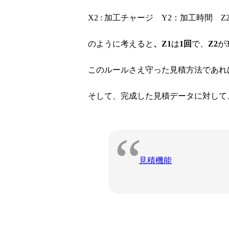
X2 : 加工チャージ Y2：加工時間 Z
のように考えると
、Z1
は
1回
で、
Z2
が
このルールさえ守った見積方法であれ
そして、完成した見積データに対して
見積機能