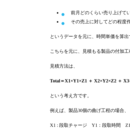
前月どのくらい売り上げて
その売上に対してどの程度作
というデータを元に、時間単価を算出
こちらを元に、見積もる製品の付加工
見積方法は、
Total＝X1×Y1×Z1 ＋ X2×Y2×Z2 ＋ 
という考え方です。
例えば、製品30個の曲げ工程の場合、
X1 : 段取チャージ Y1：段取時間 Z