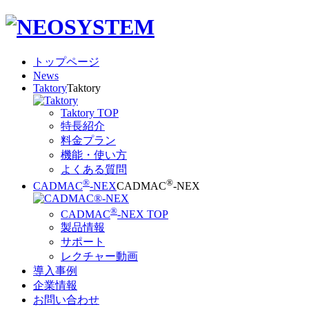
トップページ
News
Taktory
Taktory
Taktory TOP
特長紹介
料金プラン
機能・使い方
よくある質問
®
®
CADMAC
-NEX
CADMAC
-NEX
®
CADMAC
-NEX TOP
製品情報
サポート
レクチャー動画
導入事例
企業情報
お問い合わせ