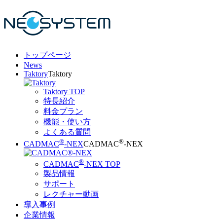
トップページ
News
Taktory
Taktory
Taktory TOP
特長紹介
料金プラン
機能・使い方
よくある質問
®
®
CADMAC
-NEX
CADMAC
-NEX
®
CADMAC
-NEX TOP
製品情報
サポート
レクチャー動画
導入事例
企業情報