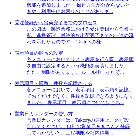
機能を追加しました。 操作方法が分からないと
きや、利用中にお困りのことがありま...
受注登録から出荷完了までのプロセス
この図は、製造業務における受注登録から作業手
配、進捗管理、最終的な出荷完了までの一連の流
れを示したものです。 Taktoryの様...
表示項目の順番の設定
各メニューにおいてリスト表示を行う際、表示順
を自由に設定するという機能を実装しました。
ただ、制限があります。 ルール① それぞ...
表示項目・順番・件数を記憶させる
各メニューにおいて、表示項目、表示順を記憶し
ておくだけでなく、件数も記憶できるようになり
ました。 表示項目、表示順についてはこち...
営業日カレンダーの使い方
営業日カレンダーは、Taktoryの運用上、必ず設
定してください。 自社の営業日をきちんと登録
しておかないと、工程期限や社内納期...