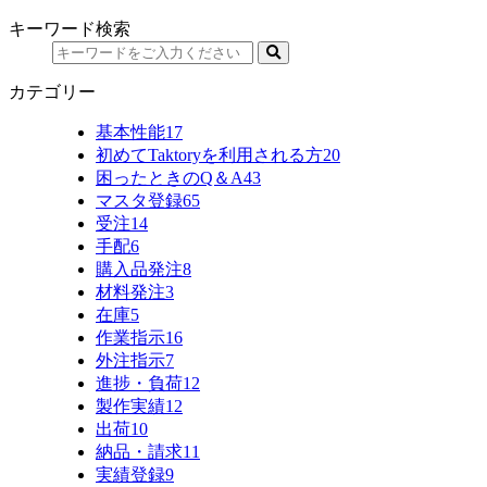
キーワード検索
カテゴリー
基本性能
17
初めてTaktoryを利用される方
20
困ったときのQ＆A
43
マスタ登録
65
受注
14
手配
6
購入品発注
8
材料発注
3
在庫
5
作業指示
16
外注指示
7
進捗・負荷
12
製作実績
12
出荷
10
納品・請求
11
実績登録
9