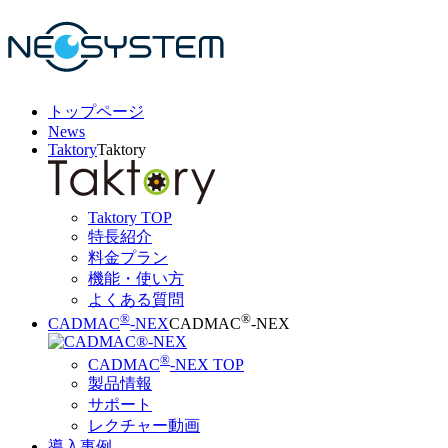
トップページ
News
Taktory
Taktory
Taktory TOP
特長紹介
料金プラン
機能・使い方
よくある質問
®
®
CADMAC
-NEX
CADMAC
-NEX
®
CADMAC
-NEX TOP
製品情報
サポート
レクチャー動画
導入事例