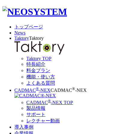
トップページ
News
Taktory
Taktory
Taktory TOP
特長紹介
料金プラン
機能・使い方
よくある質問
®
®
CADMAC
-NEX
CADMAC
-NEX
®
CADMAC
-NEX TOP
製品情報
サポート
レクチャー動画
導入事例
企業情報