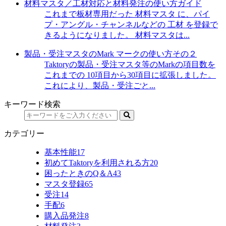
材料マスタ／工材対応と材料発注の使い方ガイド
これまで板材専用だった 材料マスタ に、パイ
プ・アングル・チャンネルなどの 工材 を登録で
きるようになりました。 材料マスタは...
製品・受注マスタのMark マークの使い方その２
Taktoryの製品・受注マスタ等のMarkの項目数を
これまでの 10項目から30項目に拡張しました。
これにより、製品・受注ごと...
キーワード検索
カテゴリー
基本性能
17
初めてTaktoryを利用される方
20
困ったときのQ＆A
43
マスタ登録
65
受注
14
手配
6
購入品発注
8