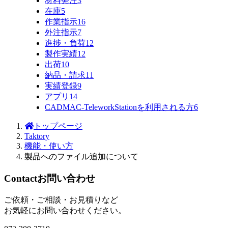
材料発注
3
在庫
5
作業指示
16
外注指示
7
進捗・負荷
12
製作実績
12
出荷
10
納品・請求
11
実績登録
9
アプリ
14
CADMAC-TeleworkStationを利用される方
6
トップページ
Taktory
機能・使い方
製品へのファイル追加について
Contact
お問い合わせ
ご依頼・ご相談・お見積りなど
お気軽にお問い合わせください。