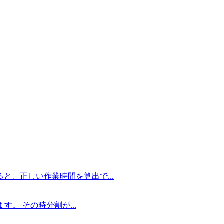
、正しい作業時間を算出で...
。 その時分割が...