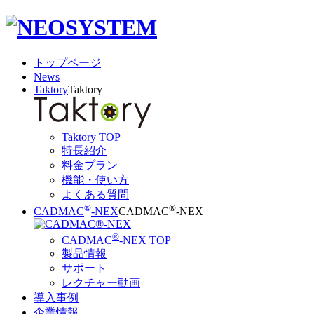
トップページ
News
Taktory
Taktory
Taktory TOP
特長紹介
料金プラン
機能・使い方
よくある質問
®
®
CADMAC
-NEX
CADMAC
-NEX
®
CADMAC
-NEX TOP
製品情報
サポート
レクチャー動画
導入事例
企業情報