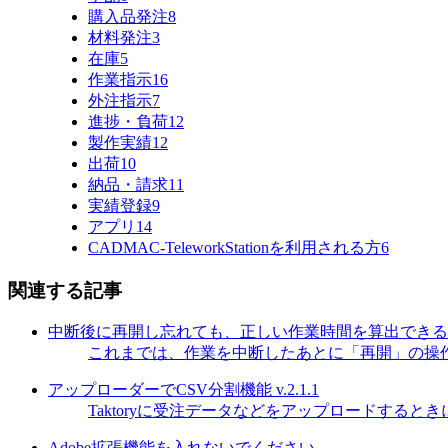
購入品発注
8
材料発注
3
在庫
5
作業指示
16
外注指示
7
進捗・負荷
12
製作実績
12
出荷
10
納品・請求
11
実績登録
9
アプリ
14
CADMAC-TeleworkStationを利用される方
6
関連する記事
中断後に再開し忘れても、正しい作業時間を算出できる
これまでは、作業を中断したあとに「再開」の操作
アップローダーでCSV分割機能 v.2.1.1
Taktoryに受注データなどをアップロードすると
Adobe拡張機能を入れないでください