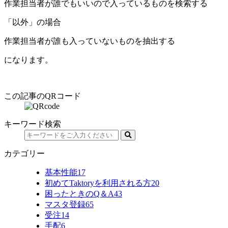
作業担当者が誰でもいいので入っているものを検索する
「以外」の場合
作業担当者が誰も入っていないものを抽出する
になります。
この記事のQRコード
キーワード検索
カテゴリー
基本性能
17
初めてTaktoryを利用される方
20
困ったときのQ＆A
43
マスタ登録
65
受注
14
手配
6