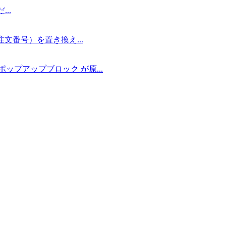
..
文番号）を置き換え...
プアップブロック が原...