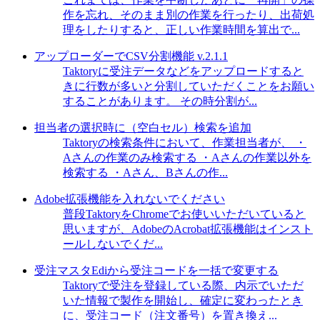
作を忘れ、そのまま別の作業を行ったり、出荷処
理をしたりすると、正しい作業時間を算出で...
アップローダーでCSV分割機能 v.2.1.1
Taktoryに受注データなどをアップロードすると
きに行数が多いと分割していただくことをお願い
することがあります。 その時分割が...
担当者の選択時に（空白セル）検索を追加
Taktoryの検索条件において、作業担当者が、 ・
Aさんの作業のみ検索する ・Aさんの作業以外を
検索する ・Aさん、Bさんの作...
Adobe拡張機能を入れないでください
普段TaktoryをChromeでお使いいただいていると
思いますが、AdobeのAcrobat拡張機能はインスト
ールしないでくだ...
受注マスタEdiから受注コードを一括で変更する
Taktoryで受注を登録している際、内示でいただ
いた情報で製作を開始し、確定に変わったとき
に、受注コード（注文番号）を置き換え...