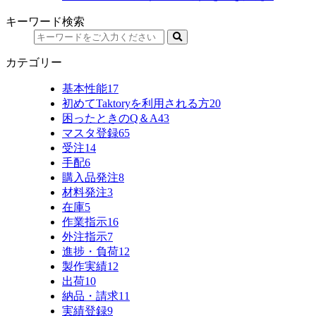
キーワード検索
カテゴリー
基本性能
17
初めてTaktoryを利用される方
20
困ったときのQ＆A
43
マスタ登録
65
受注
14
手配
6
購入品発注
8
材料発注
3
在庫
5
作業指示
16
外注指示
7
進捗・負荷
12
製作実績
12
出荷
10
納品・請求
11
実績登録
9