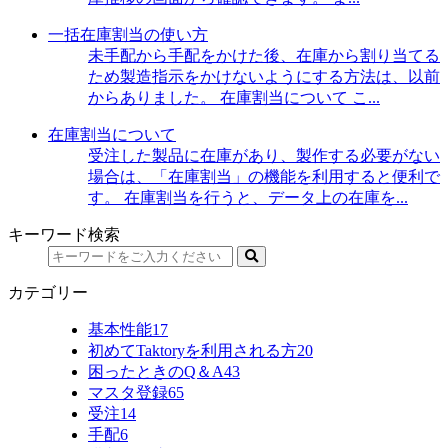
一括在庫割当の使い方
未手配から手配をかけた後、在庫から割り当てる
ため製造指示をかけないようにする方法は、以前
からありました。 在庫割当について こ...
在庫割当について
受注した製品に在庫があり、製作する必要がない
場合は、「在庫割当」の機能を利用すると便利で
す。 在庫割当を行うと、データ上の在庫を...
キーワード検索
カテゴリー
基本性能
17
初めてTaktoryを利用される方
20
困ったときのQ＆A
43
マスタ登録
65
受注
14
手配
6