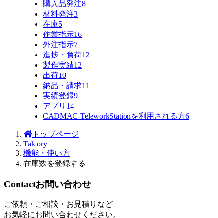
購入品発注
8
材料発注
3
在庫
5
作業指示
16
外注指示
7
進捗・負荷
12
製作実績
12
出荷
10
納品・請求
11
実績登録
9
アプリ
14
CADMAC-TeleworkStationを利用される方
6
トップページ
Taktory
機能・使い方
在庫数を登録する
Contact
お問い合わせ
ご依頼・ご相談・お見積りなど
お気軽にお問い合わせください。