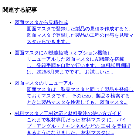
関連する記事
図面マスタから見積作成
図面マスタで登録した製品の見積を作成すると、
図面マスタで登録した製品の工程の付与を見積マ
スタからできます。
図面マスタにAI機能搭載（オプション機能）
リニューアルした図面マスタにAI機能を搭載
し、登録手順を自動で行います。 無料試用期間
は、2026/6月末までです。 お試しいた...
図面マスタのリニューアル
図面マスタは、製品マスタと同じく製品を登録し
ておくマスタです。 そのため、製品を検索する
ときに製品マスタを検索しても、図面マスタ...
材料マスタ／工材対応と材料発注の使い方ガイド
これまで板材専用だった 材料マスタ に、パイ
プ・アングル・チャンネルなどの 工材 を登録で
きるようになりました。 材料マスタは...