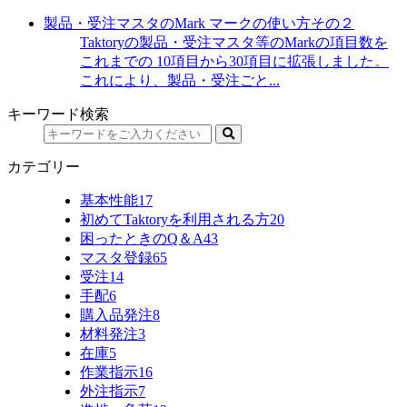
製品・受注マスタのMark マークの使い方その２
Taktoryの製品・受注マスタ等のMarkの項目数を
これまでの 10項目から30項目に拡張しました。
これにより、製品・受注ごと...
キーワード検索
カテゴリー
基本性能
17
初めてTaktoryを利用される方
20
困ったときのQ＆A
43
マスタ登録
65
受注
14
手配
6
購入品発注
8
材料発注
3
在庫
5
作業指示
16
外注指示
7