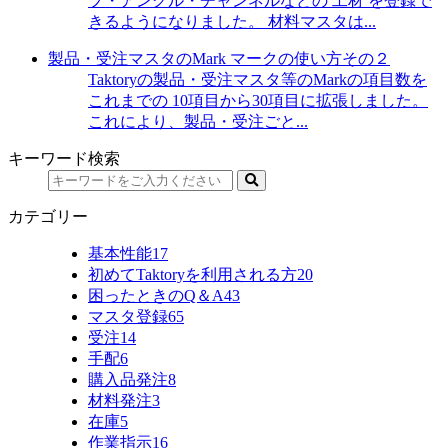
プ・アングル・チャンネルなどの 工材 を登録で
きるようになりました。 材料マスタは...
製品・受注マスタのMark マークの使い方その２
Taktoryの製品・受注マスタ等のMarkの項目数を
これまでの 10項目から30項目に拡張しました。
これにより、製品・受注ごと...
キーワード検索
カテゴリー
基本性能
17
初めてTaktoryを利用される方
20
困ったときのQ＆A
43
マスタ登録
65
受注
14
手配
6
購入品発注
8
材料発注
3
在庫
5
作業指示
16