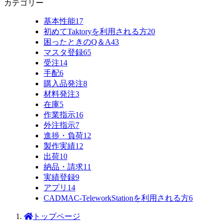
カテゴリー
基本性能
17
初めてTaktoryを利用される方
20
困ったときのQ＆A
43
マスタ登録
65
受注
14
手配
6
購入品発注
8
材料発注
3
在庫
5
作業指示
16
外注指示
7
進捗・負荷
12
製作実績
12
出荷
10
納品・請求
11
実績登録
9
アプリ
14
CADMAC-TeleworkStationを利用される方
6
トップページ