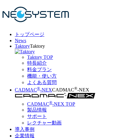
トップページ
News
Taktory
Taktory
Taktory TOP
特長紹介
料金プラン
機能・使い方
よくある質問
®
®
CADMAC
-NEX
CADMAC
-NEX
®
CADMAC
-NEX TOP
製品情報
サポート
レクチャー動画
導入事例
企業情報