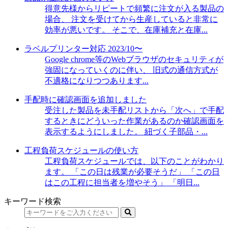
得意先様からリピートで頻繁に注文が入る製品の
場合、 注文を受けてから生産していると非常に
効率が悪いです。 そこで、在庫補充と在庫...
ラベルプリンター対応 2023/10〜
Google chrome等のWebブラウザのセキュリティが
強固になっていくのに伴い、 旧式の通信方式が
不適格になりつつあります...
手配時に確認画面を追加しました
受注した製品を未手配リストから「次へ」で手配
するときにどういった作業があるのか確認画面を
表示するようにしました。 紐づく子部品・...
工程負荷スケジュールの使い方
工程負荷スケジュールでは、以下のことがわかり
ます。 「この日は残業が必要そうだ」 「この日
はこの工程に担当者を増やそう」 「明日...
キーワード検索