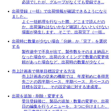
必須でしたが、グループがなくても登録でき...
出荷登録（一括）で出荷情報が確認できるようになり
ました。
よく一括処理を行なった際、どこまで読んだの
か、出荷漏れはないかなど確認しないといけない
場面が発生します。 そこで、出荷完了（一括...
出荷時に数量が少ない場合「分納」か「完了」を選択
する
製作途中で不良が出て、製作数をそのまま納品と
なった場合や、出荷のタイミングで数量の変更依
頼があった場合など、出荷時の数量が少なく...
売上計画表で簡単目標設定する方法
売上計画表の従来の機能では、年度初めに各得意
先ごとの四半期ベース、半期ベース、月ベースの
目標を設定し、 その設定値に対する達成度...
出荷を追加・削除・変更する
受注登録後に、製品の追加・数量の変更や、出荷
日の編集を行うメニューを、３つに分けました。