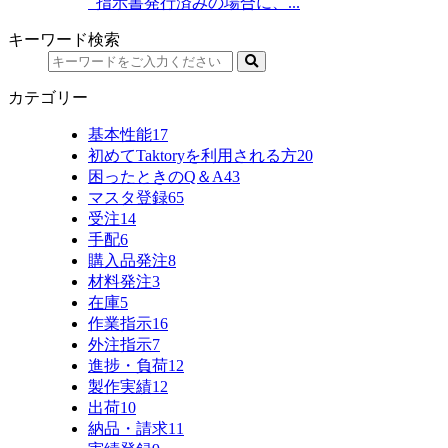
指示書発行済みの場合に、...
キーワード検索
カテゴリー
基本性能
17
初めてTaktoryを利用される方
20
困ったときのQ＆A
43
マスタ登録
65
受注
14
手配
6
購入品発注
8
材料発注
3
在庫
5
作業指示
16
外注指示
7
進捗・負荷
12
製作実績
12
出荷
10
納品・請求
11