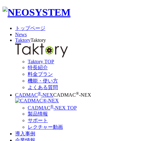
トップページ
News
Taktory
Taktory
Taktory TOP
特長紹介
料金プラン
機能・使い方
よくある質問
®
®
CADMAC
-NEX
CADMAC
-NEX
®
CADMAC
-NEX TOP
製品情報
サポート
レクチャー動画
導入事例
企業情報