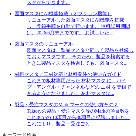
スタからできます。
図面マスタにAI機能搭載（オプション機能）
リニューアルした図面マスタにAI機能を搭載
し、登録手順を自動で行います。 無料試用期間
は、2026/6月末までです。 お試しいた...
図面マスタのリニューアル
図面マスタは、製品マスタと同じく製品を登録し
ておくマスタです。 そのため、製品を検索する
ときに製品マスタを検索しても、図面マスタ...
材料マスタ／工材対応と材料発注の使い方ガイド
これまで板材専用だった 材料マスタ に、パイ
プ・アングル・チャンネルなどの 工材 を登録で
きるようになりました。 材料マスタは...
製品・受注マスタのMark マークの使い方その２
Taktoryの製品・受注マスタ等のMarkの項目数を
これまでの 10項目から30項目に拡張しました。
これにより、製品・受注ごと...
キーワード検索