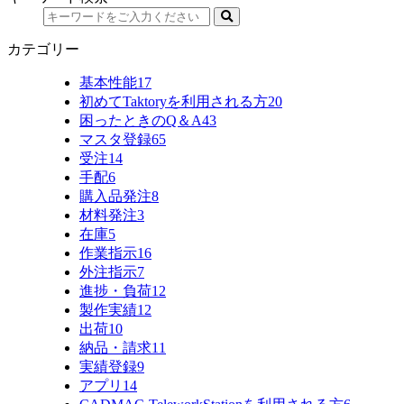
カテゴリー
基本性能
17
初めてTaktoryを利用される方
20
困ったときのQ＆A
43
マスタ登録
65
受注
14
手配
6
購入品発注
8
材料発注
3
在庫
5
作業指示
16
外注指示
7
進捗・負荷
12
製作実績
12
出荷
10
納品・請求
11
実績登録
9
アプリ
14