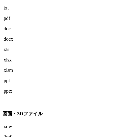
.txt
.pdf
.doc
.docx
.xls
.xlsx
.xlsm
.ppt
.pptx
図面・3Dファイル
.xdw
.3mf