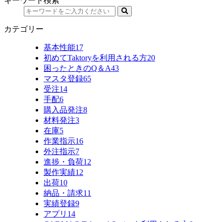
キーワード検索
カテゴリー
基本性能
17
初めてTaktoryを利用される方
20
困ったときのQ＆A
43
マスタ登録
65
受注
14
手配
6
購入品発注
8
材料発注
3
在庫
5
作業指示
16
外注指示
7
進捗・負荷
12
製作実績
12
出荷
10
納品・請求
11
実績登録
9
アプリ
14