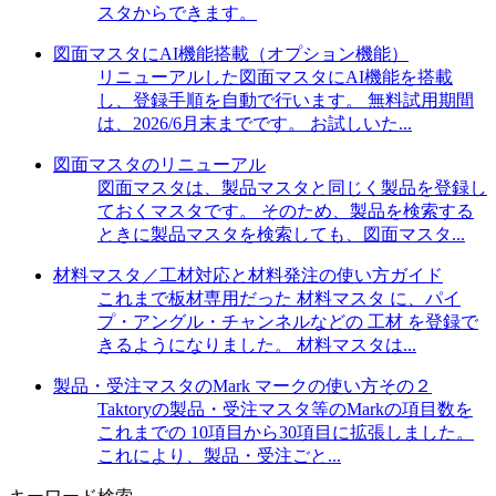
スタからできます。
図面マスタにAI機能搭載（オプション機能）
リニューアルした図面マスタにAI機能を搭載
し、登録手順を自動で行います。 無料試用期間
は、2026/6月末までです。 お試しいた...
図面マスタのリニューアル
図面マスタは、製品マスタと同じく製品を登録し
ておくマスタです。 そのため、製品を検索する
ときに製品マスタを検索しても、図面マスタ...
材料マスタ／工材対応と材料発注の使い方ガイド
これまで板材専用だった 材料マスタ に、パイ
プ・アングル・チャンネルなどの 工材 を登録で
きるようになりました。 材料マスタは...
製品・受注マスタのMark マークの使い方その２
Taktoryの製品・受注マスタ等のMarkの項目数を
これまでの 10項目から30項目に拡張しました。
これにより、製品・受注ごと...