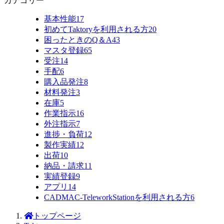
カテゴリー
基本性能
17
初めてTaktoryを利用される方
20
困ったときのQ＆A
43
マスタ登録
65
受注
14
手配
6
購入品発注
8
材料発注
3
在庫
5
作業指示
16
外注指示
7
進捗・負荷
12
製作実績
12
出荷
10
納品・請求
11
実績登録
9
アプリ
14
CADMAC-TeleworkStationを利用される方
6
トップページ