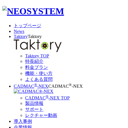
トップページ
News
Taktory
Taktory
Taktory TOP
特長紹介
料金プラン
機能・使い方
よくある質問
®
®
CADMAC
-NEX
CADMAC
-NEX
®
CADMAC
-NEX TOP
製品情報
サポート
レクチャー動画
導入事例
企業情報