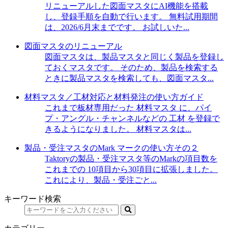
リニューアルした図面マスタにAI機能を搭載
し、登録手順を自動で行います。 無料試用期間
は、2026/6月末までです。 お試しいた...
図面マスタのリニューアル
図面マスタは、製品マスタと同じく製品を登録し
ておくマスタです。 そのため、製品を検索する
ときに製品マスタを検索しても、図面マスタ...
材料マスタ／工材対応と材料発注の使い方ガイド
これまで板材専用だった 材料マスタ に、パイ
プ・アングル・チャンネルなどの 工材 を登録で
きるようになりました。 材料マスタは...
製品・受注マスタのMark マークの使い方その２
Taktoryの製品・受注マスタ等のMarkの項目数を
これまでの 10項目から30項目に拡張しました。
これにより、製品・受注ごと...
キーワード検索