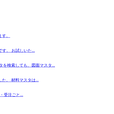
ます。
。 お試しいた...
を検索しても、図面マスタ...
。 材料マスタは...
受注ごと...