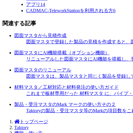
アプリ
14
CADMAC-TeleworkStationを利用される方
6
関連する記事
図面マスタから見積作成
図面マスタで登録した製品の見積を作成すると、
図面マスタにAI機能搭載（オプション機能）
リニューアルした図面マスタにAI機能を搭載し、登録
図面マスタのリニューアル
図面マスタは、製品マスタと同じく製品を登録して
材料マスタ／工材対応と材料発注の使い方ガイド
これまで板材専用だった 材料マスタ に、パイプ・
製品・受注マスタのMark マークの使い方その２
Taktoryの製品・受注マスタ等のMarkの項目数
トップページ
Taktory