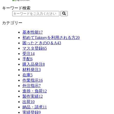
キーワード検索
カテゴリー
基本性能
17
初めてTaktoryを利用される方
20
困ったときのQ＆A
43
マスタ登録
65
受注
14
手配
6
購入品発注
8
材料発注
3
在庫
5
作業指示
16
外注指示
7
進捗・負荷
12
製作実績
12
出荷
10
納品・請求
11
実績登録
9