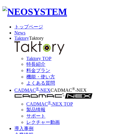
トップページ
News
Taktory
Taktory
Taktory TOP
特長紹介
料金プラン
機能・使い方
よくある質問
®
®
CADMAC
-NEX
CADMAC
-NEX
®
CADMAC
-NEX TOP
製品情報
サポート
レクチャー動画
導入事例