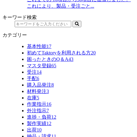
これにより、製品・受注ごと...
キーワード検索
カテゴリー
基本性能
17
初めてTaktoryを利用される方
20
困ったときのQ＆A
43
マスタ登録
65
受注
14
手配
6
購入品発注
8
材料発注
3
在庫
5
作業指示
16
外注指示
7
進捗・負荷
12
製作実績
12
出荷
10
納品・請求
11