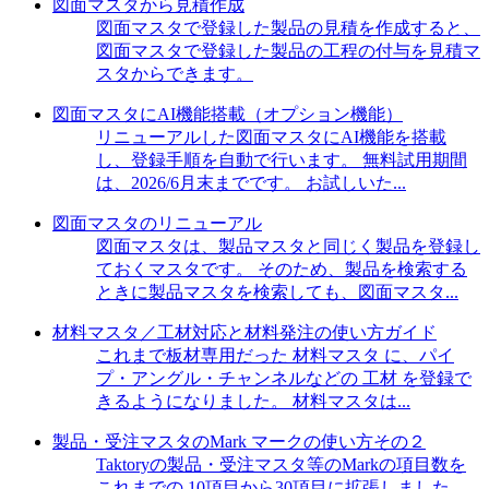
図面マスタから見積作成
図面マスタで登録した製品の見積を作成すると、
図面マスタで登録した製品の工程の付与を見積マ
スタからできます。
図面マスタにAI機能搭載（オプション機能）
リニューアルした図面マスタにAI機能を搭載
し、登録手順を自動で行います。 無料試用期間
は、2026/6月末までです。 お試しいた...
図面マスタのリニューアル
図面マスタは、製品マスタと同じく製品を登録し
ておくマスタです。 そのため、製品を検索する
ときに製品マスタを検索しても、図面マスタ...
材料マスタ／工材対応と材料発注の使い方ガイド
これまで板材専用だった 材料マスタ に、パイ
プ・アングル・チャンネルなどの 工材 を登録で
きるようになりました。 材料マスタは...
製品・受注マスタのMark マークの使い方その２
Taktoryの製品・受注マスタ等のMarkの項目数を
これまでの 10項目から30項目に拡張しました。