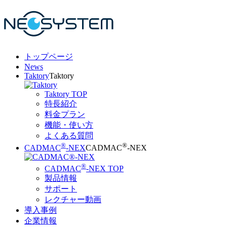
トップページ
News
Taktory
Taktory
Taktory TOP
特長紹介
料金プラン
機能・使い方
よくある質問
®
®
CADMAC
-NEX
CADMAC
-NEX
®
CADMAC
-NEX TOP
製品情報
サポート
レクチャー動画
導入事例
企業情報