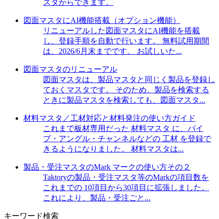
スタからできます。
図面マスタにAI機能搭載（オプション機能）
リニューアルした図面マスタにAI機能を搭載
し、登録手順を自動で行います。 無料試用期間
は、2026/6月末までです。 お試しいた...
図面マスタのリニューアル
図面マスタは、製品マスタと同じく製品を登録し
ておくマスタです。 そのため、製品を検索する
ときに製品マスタを検索しても、図面マスタ...
材料マスタ／工材対応と材料発注の使い方ガイド
これまで板材専用だった 材料マスタ に、パイ
プ・アングル・チャンネルなどの 工材 を登録で
きるようになりました。 材料マスタは...
製品・受注マスタのMark マークの使い方その２
Taktoryの製品・受注マスタ等のMarkの項目数を
これまでの 10項目から30項目に拡張しました。
これにより、製品・受注ごと...
キーワード検索