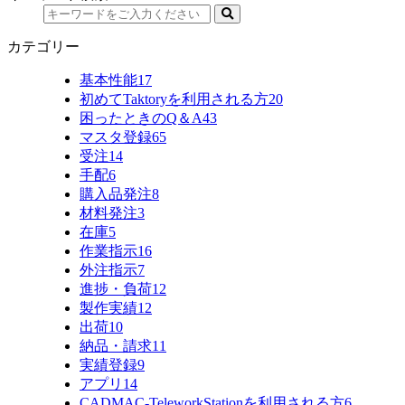
カテゴリー
基本性能
17
初めてTaktoryを利用される方
20
困ったときのQ＆A
43
マスタ登録
65
受注
14
手配
6
購入品発注
8
材料発注
3
在庫
5
作業指示
16
外注指示
7
進捗・負荷
12
製作実績
12
出荷
10
納品・請求
11
実績登録
9
アプリ
14
CADMAC-TeleworkStationを利用される方
6