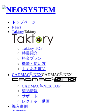
トップページ
News
Taktory
Taktory
Taktory TOP
特長紹介
料金プラン
機能・使い方
よくある質問
®
®
CADMAC
-NEX
CADMAC
-NEX
®
CADMAC
-NEX TOP
製品情報
サポート
レクチャー動画
導入事例